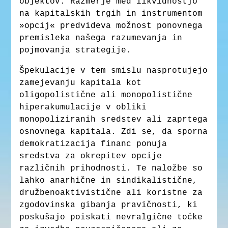
objektov. Razmerje med likvidnostjo
na kapitalskih trgih in instrumentom
»opcij« predvideva možnost ponovnega
premisleka našega razumevanja in
pojmovanja strategije.
Špekulacije v tem smislu nasprotujejo
zamejevanju kapitala kot
oligopolistične ali monopolistične
hiperakumulacije v obliki
monopoliziranih sredstev ali zaprtega
osnovnega kapitala. Zdi se, da sporna
demokratizacija financ ponuja
sredstva za okrepitev opcije
različnih prihodnosti. Te naložbe so
lahko anarhične in sindikalistične,
družbenoaktivistične ali koristne za
zgodovinska gibanja pravičnosti, ki
poskušajo poiskati nevralgične točke