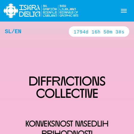
SL
EN
1794
d
16
h
50
m
38
s
DIFFRACTIONS
COLLECTIVE
KONVEKSNOST NASEDLIH
PRIHODNOSTI