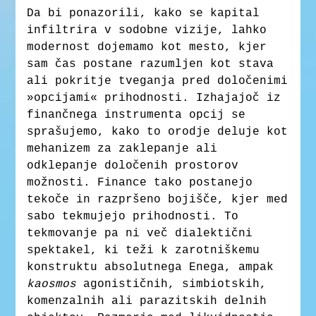
Da bi ponazorili, kako se kapital
infiltrira v sodobne vizije, lahko
modernost dojemamo kot mesto, kjer
sam čas postane razumljen kot stava
ali pokritje tveganja pred določenimi
»opcijami« prihodnosti. Izhajajoč iz
finančnega instrumenta opcij se
sprašujemo, kako to orodje deluje kot
mehanizem za zaklepanje ali
odklepanje določenih prostorov
možnosti. Finance tako postanejo
tekoče in razpršeno bojišče, kjer med
sabo tekmujejo prihodnosti. To
tekmovanje pa ni več dialektični
spektakel, ki teži k zarotniškemu
konstruktu absolutnega Enega, ampak
kaosmos
agonističnih, simbiotskih,
komenzalnih ali parazitskih delnih