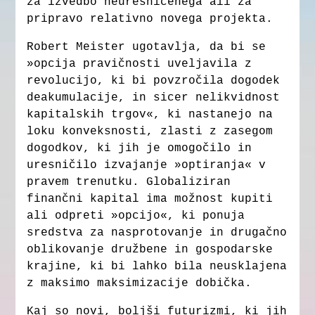
za izvedbo neuresničenega ali za
pripravo relativno novega projekta.
Robert Meister ugotavlja, da bi se
»opcija pravičnosti uveljavila z
revolucijo, ki bi povzročila dogodek
deakumulacije, in sicer nelikvidnost
kapitalskih trgov«, ki nastanejo na
loku konveksnosti, zlasti z zasegom
dogodkov, ki jih je omogočilo in
uresničilo izvajanje »optiranja« v
pravem trenutku. Globaliziran
finančni kapital ima možnost kupiti
ali odpreti »opcijo«, ki ponuja
sredstva za nasprotovanje in drugačno
oblikovanje družbene in gospodarske
krajine, ki bi lahko bila neusklajena
z maksimo maksimizacije dobička.
Kaj so novi, boljši futurizmi, ki jih