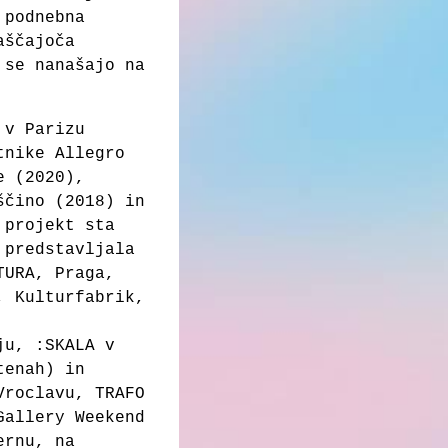
 podnebna
aščajoča
 se nanašajo na
 v Parizu
tnike Allegro
e (2020),
ščino (2018) in
 projekt sta
 predstavljala
TURA, Praga,
, Kulturfabrik,
ju, :SKALA v
tenah) in
Vroclavu, TRAFO
Gallery Weekend
ernu, na