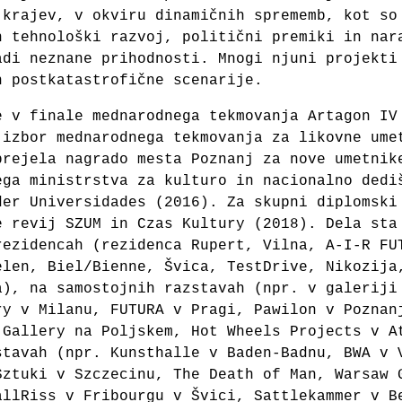
 krajev, v okviru dinamičnih sprememb, kot so
n tehnološki razvoj, politični premiki in nar
adi neznane prihodnosti. Mnogi njuni projekti
n postkatastrofične scenarije.
e v finale mednarodnega tekmovanja Artagon IV
 izbor mednarodnega tekmovanja za likovne ume
prejela nagrado mesta Poznanj za nove umetnik
ega ministrstva za kulturo in nacionalno dedi
der Universidades (2016). Za skupni diplomski
e revij SZUM in Czas Kultury (2018). Dela sta
rezidencah (rezidenca Rupert, Vilna, A-I-R FU
elen, Biel/Bienne, Švica, TestDrive, Nikozija
a), na samostojnih razstavah (npr. v galeriji
ry v Milanu, FUTURA v Pragi, Pawilon v Poznan
 Gallery na Poljskem, Hot Wheels Projects v A
stavah (npr. Kunsthalle v Baden-Badnu, BWA v 
Sztuki v Szczecinu, The Death of Man, Warsaw 
allRiss v Fribourgu v Švici, Sattlekammer v B