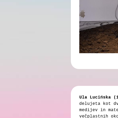
Ula Lucińska (
delujeta kot 
medijev in mat
večplastnih ok