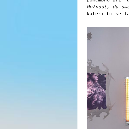
pomembno pri r
Možnost, da sm
kateri bi se l