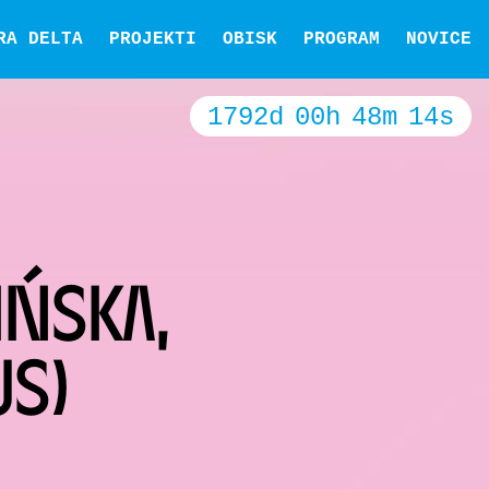
RA DELTA
PROJEKTI
OBISK
PROGRAM
NOVICE
1792
d
00
h
48
m
14
s
IŃSKA,
S)