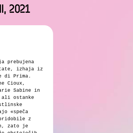
, 2021
ja prebujena
tate, izhaja iz
 di Prima.
ne Cioux,
arie Sabine in
 ali ostanke
stlinske
ajo «speča
pridobile z
h, zato je