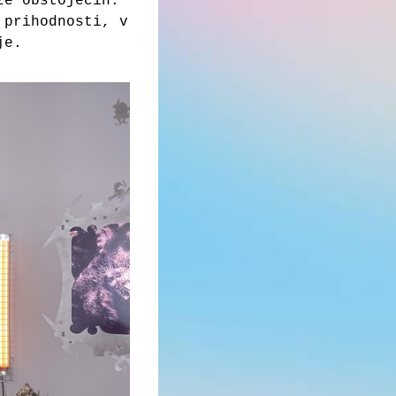
že obstoječih.
 prihodnosti, v
je.