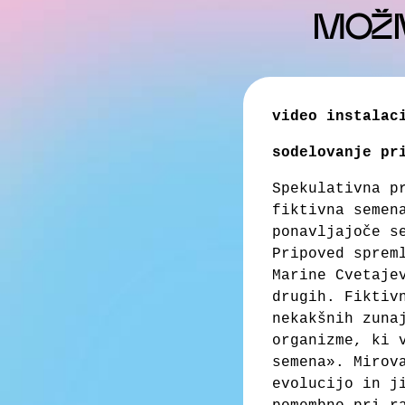
MOŽNO
video instalac
sodelovanje pr
Spekulativna p
fiktivna semen
ponavljajoče s
Pripoved sprem
Marine Cvetaje
drugih. Fiktiv
nekakšnih zuna
organizme, ki 
semena». Mirov
evolucijo in j