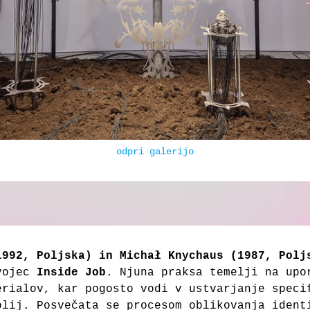
odpri galerijo
1992, Poljska) in Michał Knychaus (1987, Polj
dvojec
Inside Job
. Njuna praksa temelji na upo
erialov, kar pogosto vodi v ustvarjanje speci
olij. Posvečata se procesom oblikovanja ident