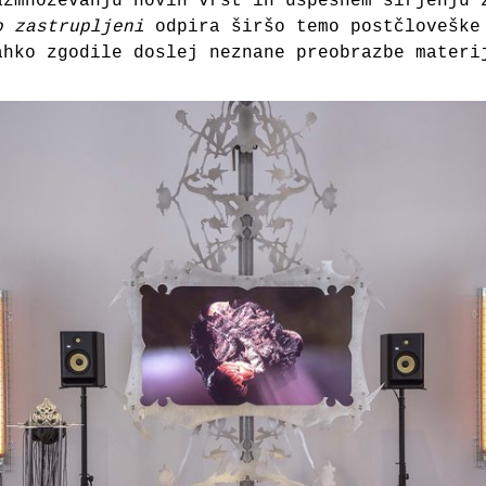
azmnoževanju novih vrst in uspešnem širjenju 
o zastrupljeni
odpira širšo temo postčloveške
ahko zgodile doslej neznane preobrazbe materi