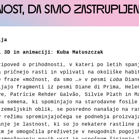
ST, DA SMO ZASTRUPLJENI
ija
i 3D in animaciji: Kuba Matuszczak
ripoved o prihodnosti, v kateri po letih span
a pričnejo rasti in vplivati na okoliške habi
e fraze «možnost, da smo …» v pesmi
Loba
Diane
ljajo fragmenti iz pesmi Diane di Prima, Hele
ve, Patrície Rehder Galvão, Silvie Plath in M
na semena, ki spominjajo na starodavne fosile
jzemeljskih oblik, se posredno nanašajo na ra
v režimu spreminjajočega se podnebja proizvaj
anje je lastnost, ki so jo nekatere rastline 
im je omogočila preživetje v neugodnih pogoji