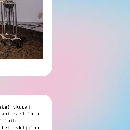
ska)
skupaj
rabi različnih
fičnih,
itet, vključno