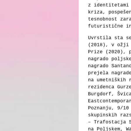
z identitetami
kriza, pospeše
tesnobnost zar
futuristične i
Uvrstila sta s
(2018), v ožji
Prize (2020), 
nagrado poljsk
nagrado Santan
prejela nagrad
na umetniških 
rezidenca Gurz
Burgdorf, Švic
Eastcontempora
Poznanju, 9/10
skupinskih raz
– Trafostacja 
na Poljskem, W